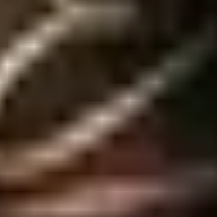
 e perfumar áreas delicadas como seios, virilha e bumbum. Deixa a pe
rfuma e...