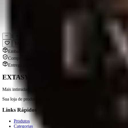
Compra Segura
Dados protegidos
1
Adicionar
Embalagem 100% discreta
Compra segura e sigilosa
Entrega para todo Brasil
EXTASY
Mais intimidade, mais conexão.
Sua loja de produtos eróticos em Chapecó, SC. Qualidade, variedade e 
Links Rápidos
Produtos
Categorias