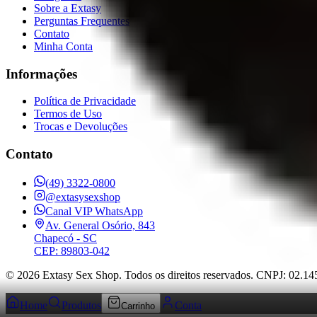
Sobre a Extasy
Perguntas Frequentes
Contato
Minha Conta
Informações
Política de Privacidade
Termos de Uso
Trocas e Devoluções
Contato
(49) 3322-0800
@extasysexshop
Canal VIP WhatsApp
Av. General Osório, 843
Chapecó
- SC
CEP: 89803-042
©
2026
Extasy Sex Shop. Todos os direitos reservados. CNPJ: 02.1
Home
Produtos
Conta
Carrinho