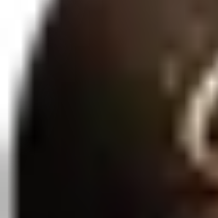
Qtd:
1
Favoritar
Compartilhar
O Gel Blendy Aromático é um gel hidratante desenvolvido para cuidar
de bem-estar e sensualidade. Hidratação suave para áreas delicadas Pe
Saiba mais
Entrega Rápida
3 a 7 dias úteis
Embalagem Discreta
Sigilo total