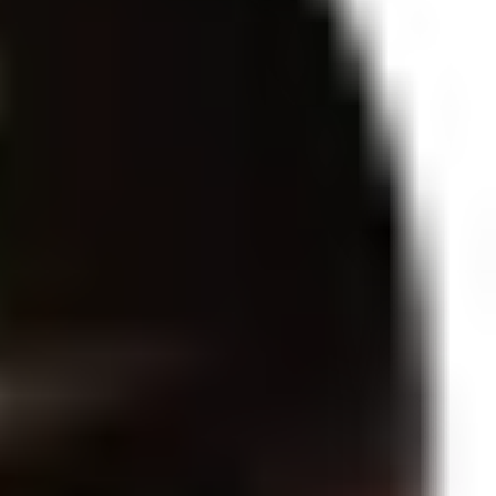
le macia, hidratada e com aroma envolvente, perfeito para momentos