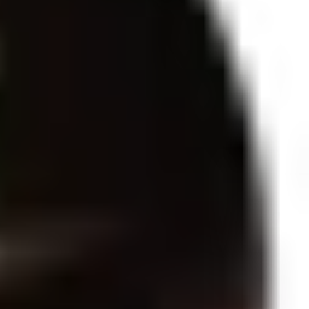
eça perfeita. Toda transpassada com um lacinho na frente que à deixa