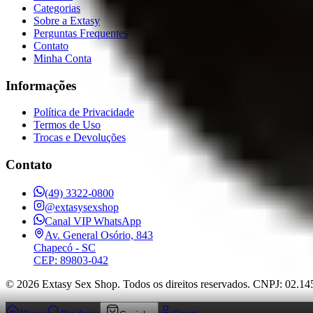
Categorias
Sobre a Extasy
Perguntas Frequentes
Contato
Minha Conta
Informações
Política de Privacidade
Termos de Uso
Trocas e Devoluções
Contato
(49) 3322-0800
@extasysexshop
Canal VIP WhatsApp
Av. General Osório, 843
Chapecó
- SC
CEP: 89803-042
©
2026
Extasy Sex Shop. Todos os direitos reservados. CNPJ: 02.1