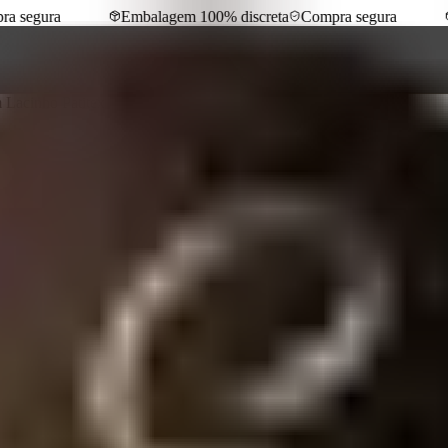
segura
Embalagem 100% discreta
Compra segura
E
 Lacinho Patitex