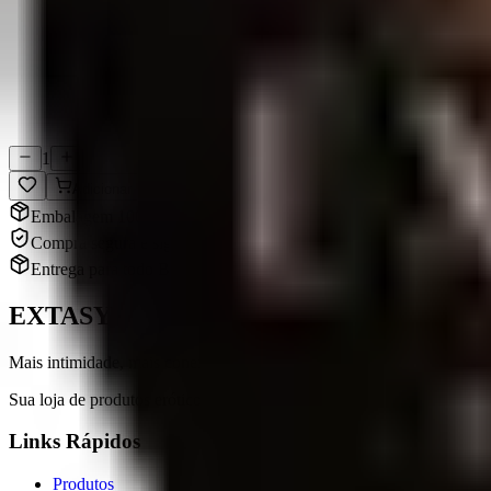
Sigilo total
Compra Segura
Dados protegidos
1
Adicionar
Embalagem 100% discreta
Compra segura e sigilosa
Entrega para todo Brasil
EXTASY
Mais intimidade, mais conexão.
Sua loja de produtos eróticos em Chapecó, SC. Qualidade, variedade e 
Links Rápidos
Produtos