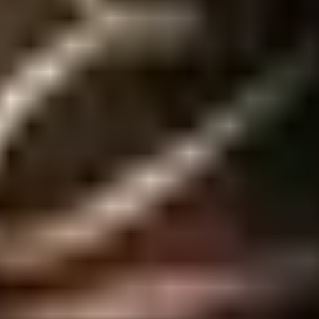
son toda em renda de alta qualidade que estica, modelo shortinhos é a p
..