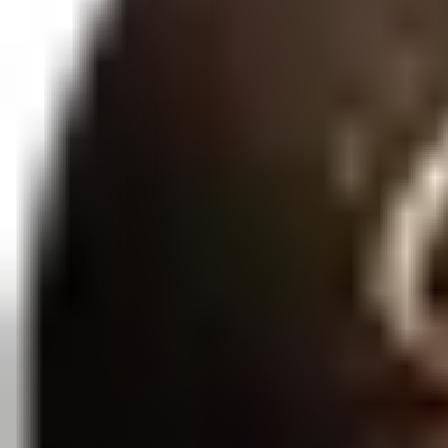
Qtd:
1
Favoritar
Compartilhar
Calcinha confortável e sensual é um conjunto ideal! A Calcinha Cales
mais linda ainda, afinal não é só calcinha fio dental que te deixa sexy..
Saiba mais
Entrega Rápida
3 a 7 dias úteis
Embalagem Discreta