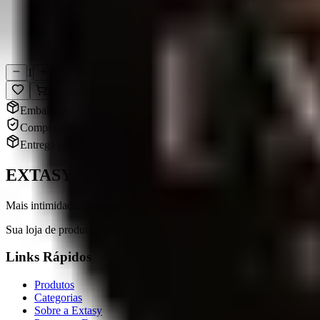
Compra Segura
Dados protegidos
1
Adicionar
Embalagem 100% discreta
Compra segura e sigilosa
Entrega para todo Brasil
EXTASY
Mais intimidade, mais conexão.
Sua loja de produtos eróticos em Chapecó, SC. Qualidade, variedade e 
Links Rápidos
Produtos
Categorias
Sobre a Extasy