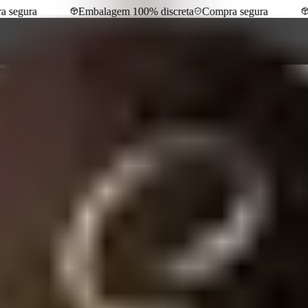
segura
Embalagem 100% discreta
Compra segura
E
emoto MLBC1301