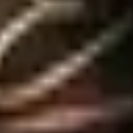
de vibraçõesMedidas aprox.: Cápsula – 74 x 34 mm / Controle – 61 x