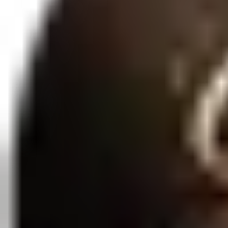
Qtd:
1
Favoritar
Compartilhar
Bateria: Utiliza 2 pilhas AAA (não inclusas)Desempenho: 10 modos 
Entrega Rápida
3 a 7 dias úteis
Embalagem Discreta
Sigilo total