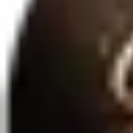
Qtd:
1
Favoritar
Compartilhar
O Clímax que você já conhece, agora numa nova versão. O Clímax Faci
Possui em sua formulação o Jambu, capaz de eletrizar intensamente a r
Saiba mais
Entrega Rápida
3 a 7 dias úteis
Embalagem Discreta
Sigilo total