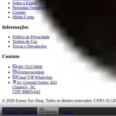
Sobre a Extasy
Perguntas Frequentes
Contato
Minha Conta
Informações
Política de Privacidade
Termos de Uso
Trocas e Devoluções
Contato
(49) 3322-0800
@extasysexshop
Canal VIP WhatsApp
Av. General Osório, 843
Chapecó
- SC
CEP: 89803-042
©
2026
Extasy Sex Shop. Todos os direitos reservados. CNPJ: 02.1
Home
Produtos
Conta
Carrinho