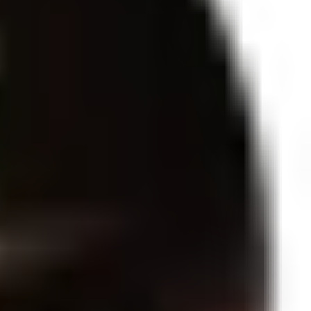
ão, gerando incríveis ondas de calor e inebriantes vibrações.