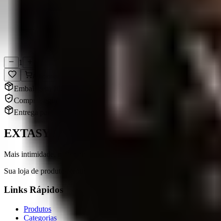
Compra Segura
Dados protegidos
1
Adicionar
Embalagem 100% discreta
Compra segura e sigilosa
Entrega para todo Brasil
EXTASY
Mais intimidade, mais conexão.
Sua loja de produtos eróticos em Chapecó, SC. Qualidade, variedade e 
Links Rápidos
Produtos
Categorias