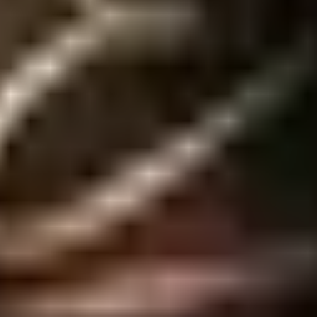
litador de Orgasmos age estimulando e aumentando a circulação da regi
egião, além d...