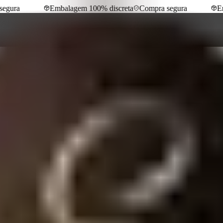
gura
Embalagem 100% discreta
Compra segura
Emb