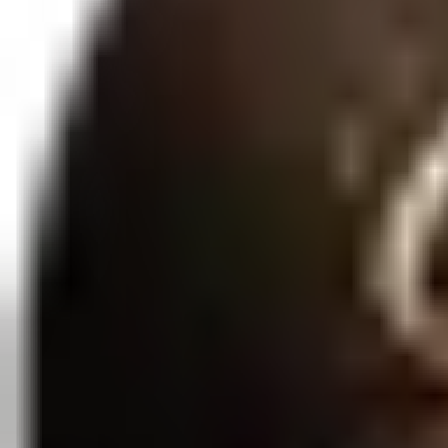
Qtd:
1
Favoritar
Compartilhar
Leve, elegante e extremamente sensual, o Body Splash Phero Aroma é o 
de laranjeira, que evolui para um coração floral intenso e uma base qu
Saiba mais
Entrega Rápida
3 a 7 dias úteis
Embalagem Discreta
Sigilo total