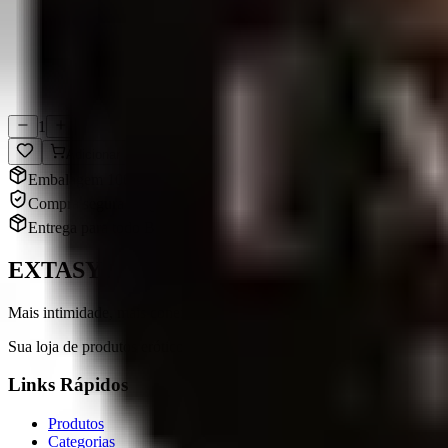
Compra Segura
Dados protegidos
1
Adicionar
Embalagem 100% discreta
Compra segura e sigilosa
Entrega para todo Brasil
EXTASY
Mais intimidade, mais conexão.
Sua loja de produtos eróticos em Chapecó, SC. Qualidade, variedade e 
Links Rápidos
Produtos
Categorias