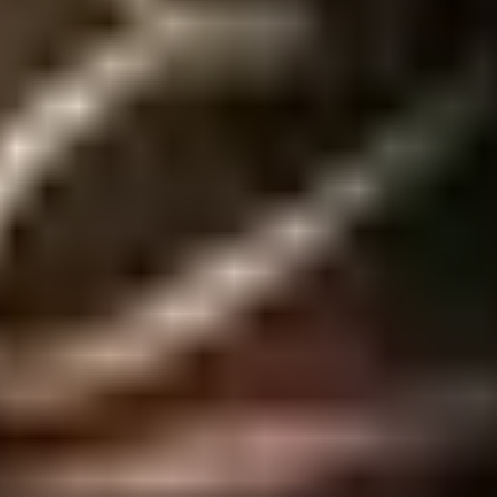
toque final perfeito para quem deseja se sentir sedutora a qualquer ho
en...