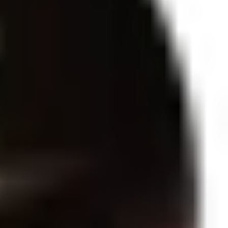
ra do dia.A fragrância revela um frescor inicial de bergamota e flor