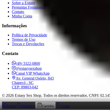
Sobre a Extasy
Perguntas Frequentes
Contato
Minha Conta
Informações
Política de Privacidade
Termos de Uso
Trocas e Devoluções
Contato
(49) 3322-0800
@extasysexshop
Canal VIP WhatsApp
Av. General Osório, 843
Chapecó
- SC
CEP: 89803-042
©
2026
Extasy Sex Shop. Todos os direitos reservados. CNPJ: 02.1
Home
Produtos
Conta
Carrinho