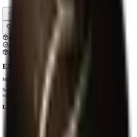
Dados protegidos
1
Adicionar
Embalagem 100% discreta
Compra segura e sigilosa
Entrega para todo Brasil
EXTASY
Mais intimidade, mais conexão.
Sua loja de produtos eróticos em Chapecó, SC. Qualidade,
variedade e entrega discreta para todo o Brasil.
Links Rápidos
Produtos
Categorias
Sobre a Extasy
Perguntas Frequentes