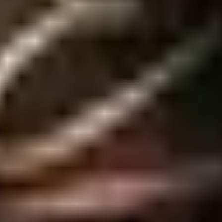
 porque aperta! O preservativo extra large tem largura nominal de 56 