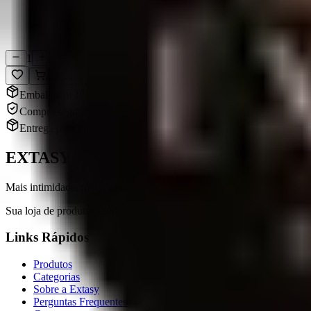
Compra Segura
Dados protegidos
1
Adicionar
Embalagem 100% discreta
Compra segura e sigilosa
Entrega para todo Brasil
EXTASY
Mais intimidade, mais conexão.
Sua loja de produtos eróticos em Chapecó, SC. Qualidade, variedade e 
Links Rápidos
Produtos
Categorias
Sobre a Extasy
Perguntas Frequentes