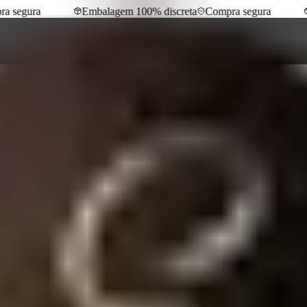
segura
Embalagem 100% discreta
Compra segura
E