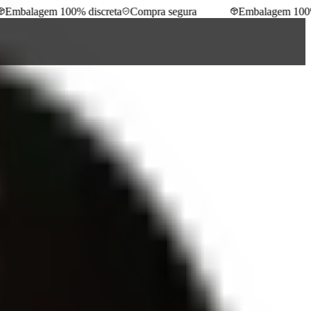
mbalagem 100% discreta
Compra segura
Embalagem 100% d