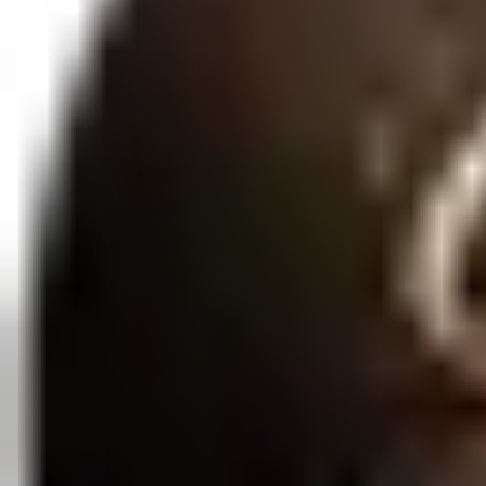
Qtd:
1
Favoritar
Compartilhar
Agora não tem mais desculpa para falar que não gosta de preservativo
traz mais conforto durante o uso.Contém:03 unidades
Entrega Rápida
3 a 7 dias úteis
Embalagem Discreta
Sigilo total