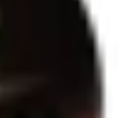
mm, ele é 4 mm maior que os tradicionais. Essa diferença de tamanho