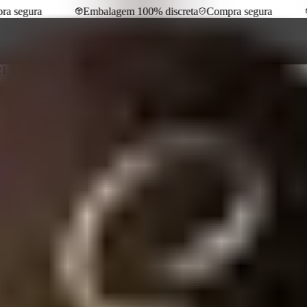
 segura
Embalagem 100% discreta
Compra segura
21 X 5cm