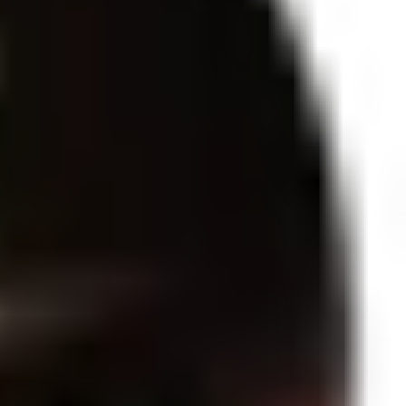
 furo para descompressão.Medidas aproximadas.Embalagem: Saco