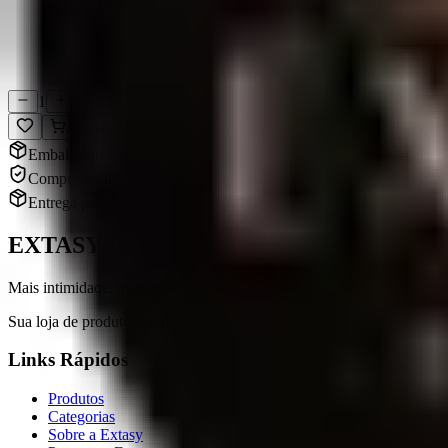
Compra Segura
Dados protegidos
1
Adicionar
Embalagem 100% discreta
Compra segura e sigilosa
Entrega para todo Brasil
EXTASY
Mais intimidade, mais conexão.
Sua loja de produtos eróticos em Chapecó, SC. Qualidade, variedade e 
Links Rápidos
Produtos
Categorias
Sobre a Extasy