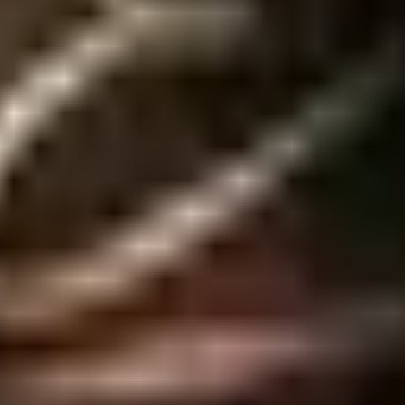
presenta emenda e possui 21cm de comprimento e 5cm de diâmetro com