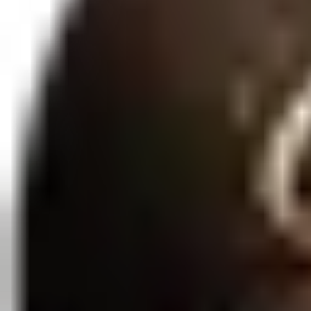
Qtd:
1
Favoritar
Compartilhar
O tubo para reposição de bomba peniana é feito em acrílico, não a
plástico PP.
Entrega Rápida
3 a 7 dias úteis
Embalagem Discreta
Sigilo total